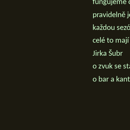
fungujeme 
pravidelně 
každou sezó
celé to maj
Jirka Šubr
o zvuk se s
o bar a kan