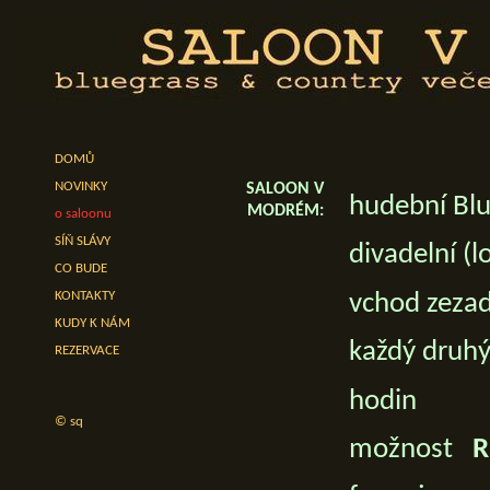
DOMŮ
NOVINKY
SALOON V
hudební Blu
MODRÉM:
o saloonu
SÍŇ SLÁVY
divadelní (
CO BUDE
KONTAKTY
vchod zezad
KUDY K NÁM
každý druhý 
REZERVACE
hodin
© sq
možnost
R